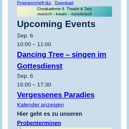
Programmheft l&s
Download
Chorakademie ft. Theater & Tanz
musisch – kreativ – künstlerisch
Upcoming Events
Sep.
6
10:00
–
11:00
Dancing Tree – singen im
Gottesdienst
Sep.
6
16:00
–
17:30
Vergessenes Paradies
Kalender anzeigen
Hier geht es zu unseren
Probenterminen